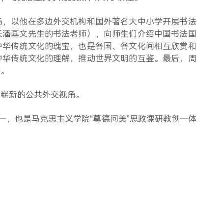
场，以他在
多边外交机构和
国外著名大中小学
开展
书法
长潘基文先生的书法老师），向师生们介绍中国书法国
中华传统文化的瑰宝，也是各国、各文化间相互欣赏和
中华传统文化的理解，推动世界文明的互鉴。最后，周
量。
了崭新的公共外交视角。
一，
也是马克思主义学院
“尊德问美”思政课研教创一体