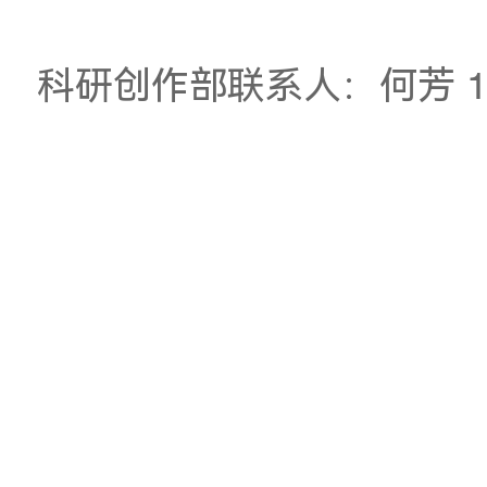
有兴趣参加的老师
请
原通知详见
：
https://amr.gd.gov.c
科研创作
部
联系人：