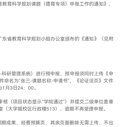
度教育科学规划课题（德育专项）申报工作的通知》，
广东省教育科学规划小组办公室颁布的《通知》（见附
-
科研管理系统）进行预申报，预申报须同时上传《申
件命名为“张三
-
课题名称
-
申请书”，《论证活页》文件
为
1
月
3
日
24
：
00
。
审核（项目状态显示“学院通过”）并提交二级单位盖章
室（大学城校区行政楼
513
），逾期不再受理申报。
预期成果、经费预算页，其余页面删除无需上传，不出