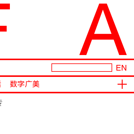
EN
活
数字广美
专