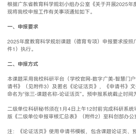
根据广东省教育科学规划小组办公室《关于开展
2025
年
现将我校申报工作有关事项通知如下。
一、申报要求
2025
年度
教育科学规划课题
（
德育
专项）申报要求按照
件
1
）执行。
二、申报方式
本课题采用我校科研平台（学校官网
-
数字广美
-
智慧门户
请书》
（见附件
3
）及
匿名《论证活页》，《申请书》文
命名为“张三
-
课题名称
-
论证活页”。预申报系统截止时间
二级单位科研秘书须在
1
月
4
日上午
12
时前完成科研系统
版《二级单位申报审核汇总表》（附件
2
）至科创部办公
注：《论证活页》使用申请书模板，包含课题论证页、