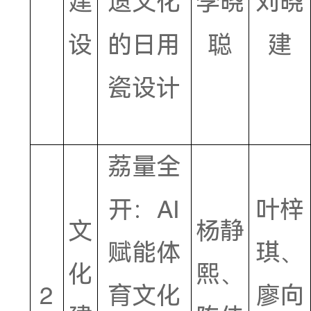
瓷韵新
文
潮——
杨春
化
基于非
萍、
1
建
遗文化
李晓
设
的日用
聪