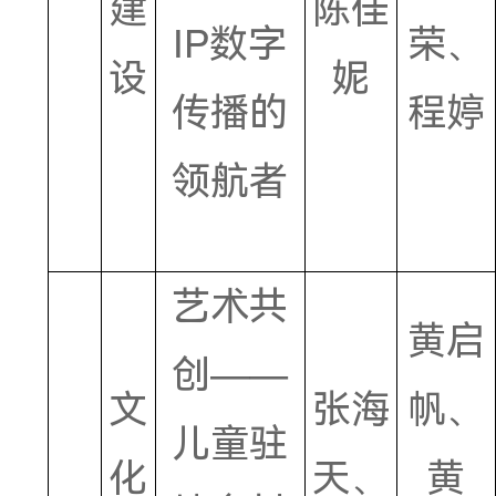
瓷设计
荔量全
开：
AI
文
杨静
赋能体
化
熙、
2
育文化
建
陈佳