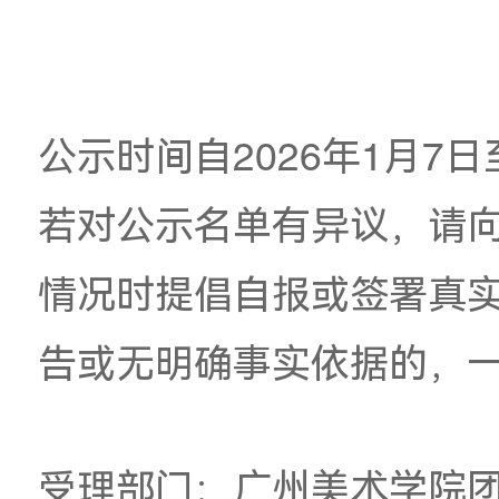
丝路
——基
文
刘幸
于博物
化
昌、
4
馆琉璃
建
彭丽
文物的
设
莎
传承与