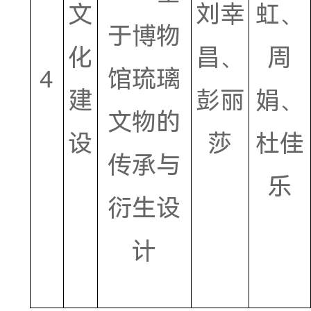
儿童驻
化
天、
3
地乡村
建
许智
赋能非
设
恒
遗传播
计划
琉动的