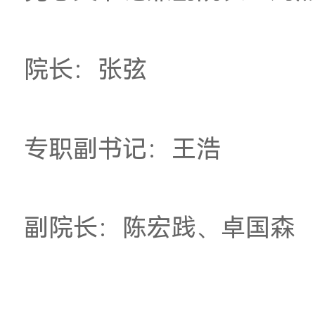
曲》、珠海城雕《珠
碑》、长沙橘子洲《
《大佛》、延安新城
民解放军海军博物馆
塑均出自雕塑与公共
新时代新征程，雕塑