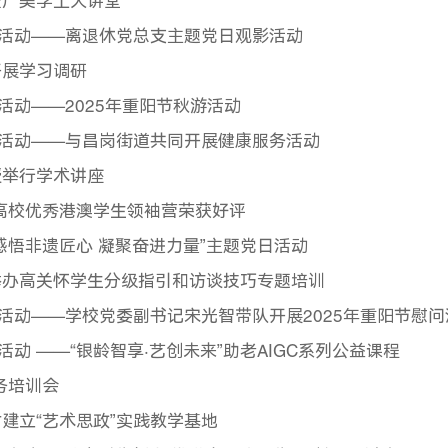
暨广美学工大讲堂
列活动——离退休党总支主题党日观影活动
开展学习调研
活动——2025年重阳节秋游活动
列活动——与昌岗街道共同开展健康服务活动
授举行学术讲座
东高校优秀港澳学生领袖营荣获好评
感悟非遗匠心 凝聚奋进力量”主题党日活动
举办高关怀学生分级指引和访谈技巧专题培训
列活动——学校党委副书记宋光智带队开展2025年重阳节慰问
活动 ——“银龄智享·艺创未来”助老AIGC系列公益课程
务培训会
建立“艺术思政”实践教学基地